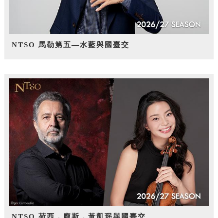
NTSO 馬勒第五—水藍與國臺交
NTSO 荷西．龐斯，黃凱珉與國臺交