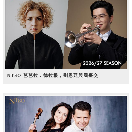
NTSO 芭芭拉．德拉根，劉恩廷與國臺交