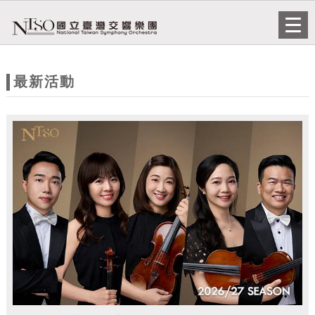
跳到主要內容
網站導覽
Togg
navi
網
站
最新活動
主
題