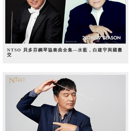
NTSO 貝多芬鋼琴協奏曲全集—水藍，白建宇與國臺
交