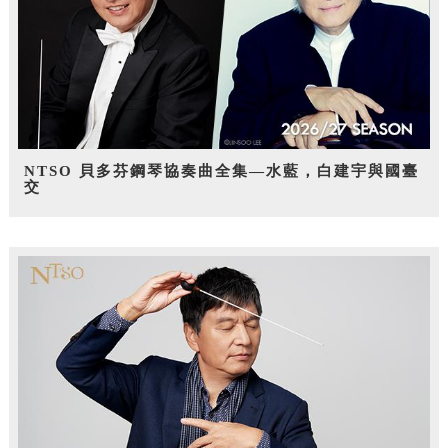
NTSO 貝多芬鋼琴協奏曲全集—水藍，白建宇與國臺
交