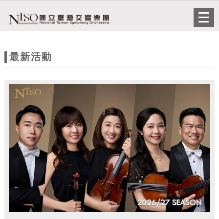
跳到主要內容
網站導覽
Togg
navi
網
站
最新活動
主
題