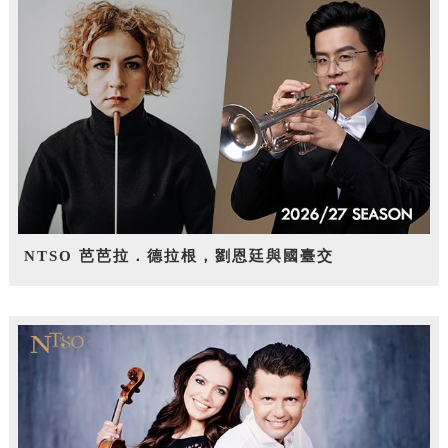
NTSO 芭芭拉．德拉根，劉恩廷與國臺交