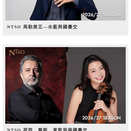
NTSO 馬勒第五—水藍與國臺交
NTSO 荷西．龐斯，黃凱珉與國臺交