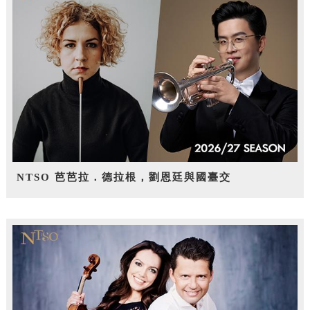
NTSO 芭芭拉．德拉根，劉恩廷與國臺交