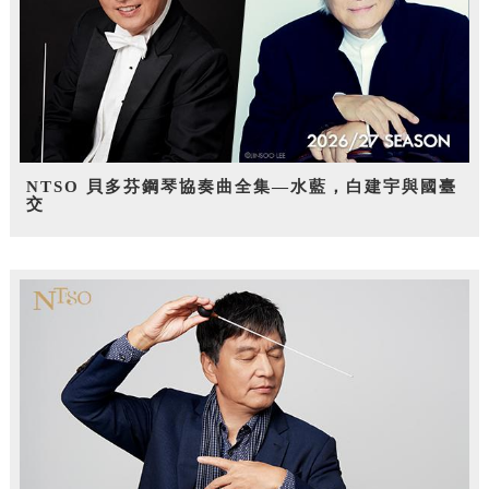
NTSO 貝多芬鋼琴協奏曲全集—水藍，白建宇與國臺
交