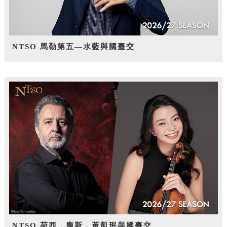
NTSO 馬勒第五—水藍與國臺交
NTSO 荷西．龐斯，黃凱珉與國臺交