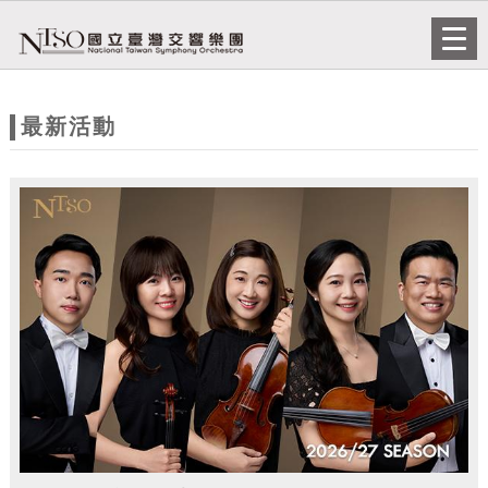
跳到主要內容
網站導覽
Togg
navi
網
站
最新活動
主
題