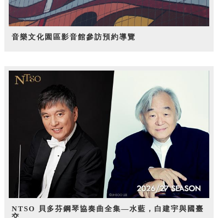
音樂文化園區影音館參訪預約導覽
NTSO 貝多芬鋼琴協奏曲全集—水藍，白建宇與國臺
交