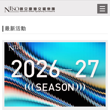
跳到主要內容
網站導覽
Togg
navi
網
站
最新活動
主
題