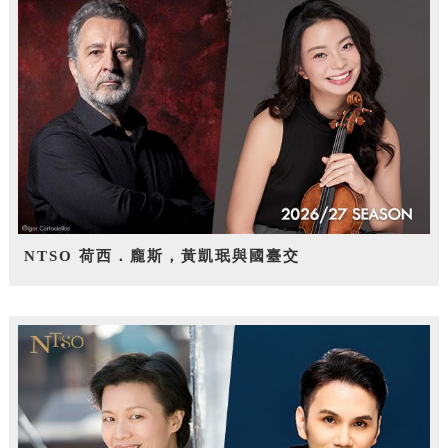
NTSO 荷西．龐斯，黃凱珉與國臺交