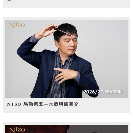
NTSO 馬勒第五—水藍與國臺交