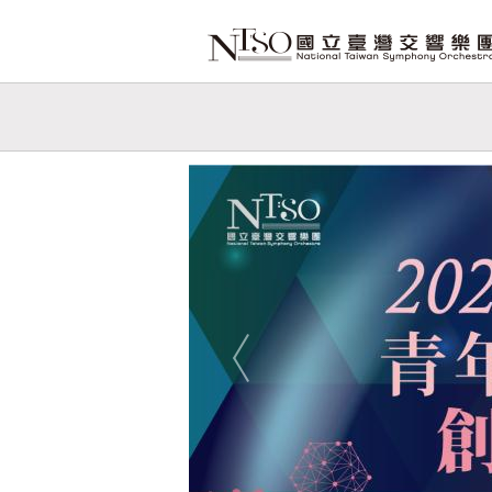
跳到主要內容
網站導覽
網
站
Previous
主
題