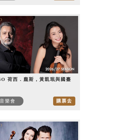
SO 荷西．龐斯，黃凱珉與國臺
音樂會
購票去