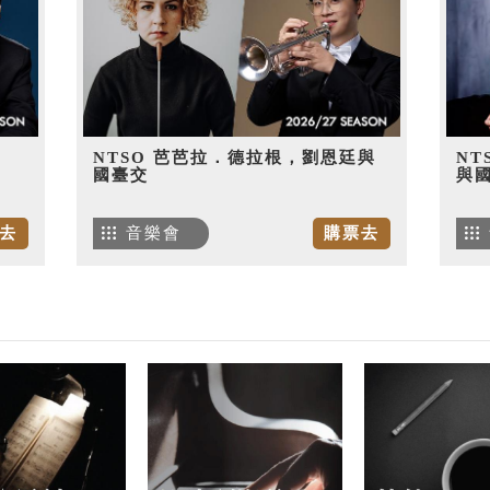
NTSO 芭芭拉．德拉根，劉恩廷與
NT
國臺交
與
去
音樂會
購票去