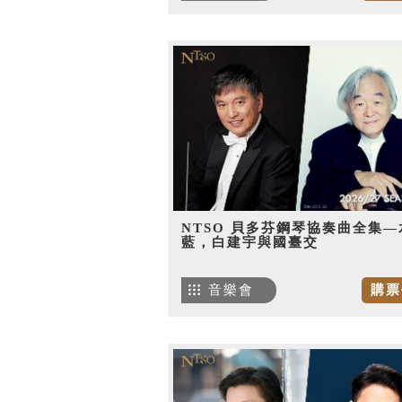
NTSO 貝多芬鋼琴協奏曲全集—
藍，白建宇與國臺交
音樂會
購票