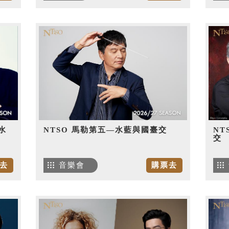
水
NTSO 馬勒第五—水藍與國臺交
NT
交
去
音樂會
購票去