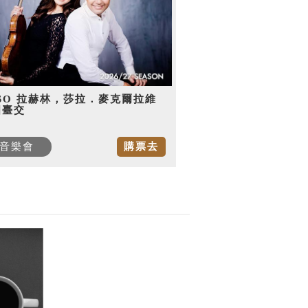
SO 拉赫林，莎拉．麥克爾拉維
國臺交
音樂會
購票去