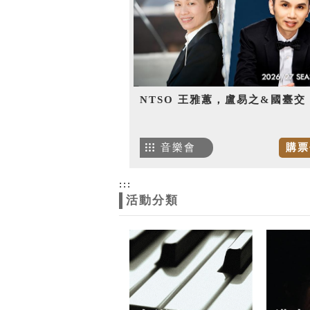
NTSO 王雅蕙，盧易之&國臺交
音樂會
購票
:::
活動分類