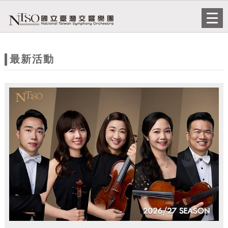
跳到主要內容
網站導覽
Togg
navi
網
站
最新活動
主
題