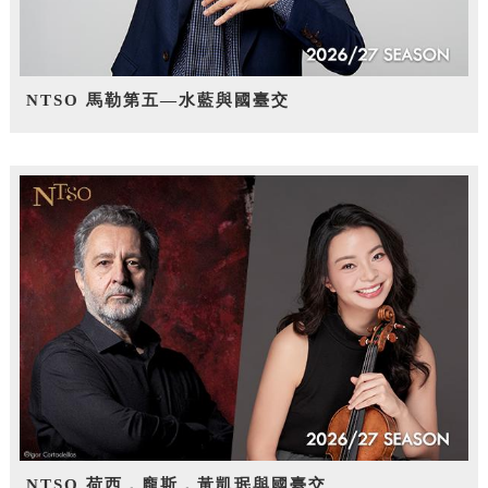
NTSO 馬勒第五—水藍與國臺交
NTSO 荷西．龐斯，黃凱珉與國臺交