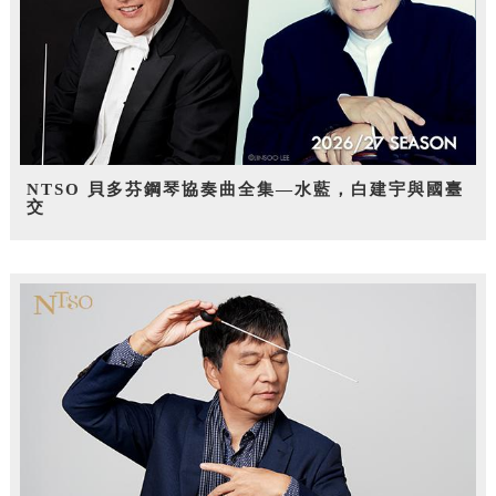
NTSO 貝多芬鋼琴協奏曲全集—水藍，白建宇與國臺
交