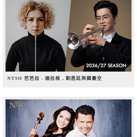
NTSO 芭芭拉．德拉根，劉恩廷與國臺交