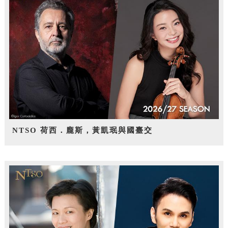
NTSO 荷西．龐斯，黃凱珉與國臺交