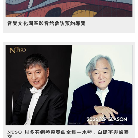
音樂文化園區影音館參訪預約導覽
NTSO 貝多芬鋼琴協奏曲全集—水藍，白建宇與國臺
交