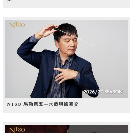
NTSO 馬勒第五—水藍與國臺交