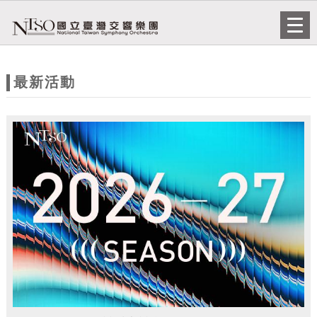
跳到主要內容
網站導覽
Togg
navi
網
站
最新活動
主
題