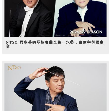
NTSO 貝多芬鋼琴協奏曲全集—水藍，白建宇與國臺
交