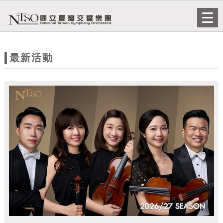
跳到主要內容
網站導覽
Togg
navi
網
站
最新活動
主
題