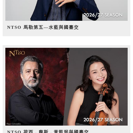
NTSO 馬勒第五—水藍與國臺交
NTSO 荷西．龐斯，黃凱珉與國臺交