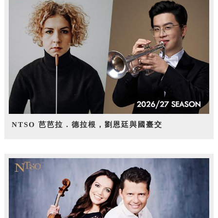
NTSO 芭芭拉．德拉根，劉恩廷與國臺交