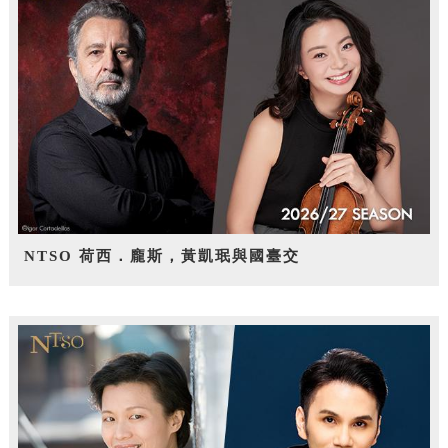
NTSO 荷西．龐斯，黃凱珉與國臺交