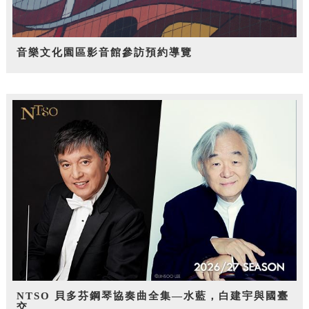
音樂文化園區影音館參訪預約導覽
NTSO 貝多芬鋼琴協奏曲全集—水藍，白建宇與國臺
交