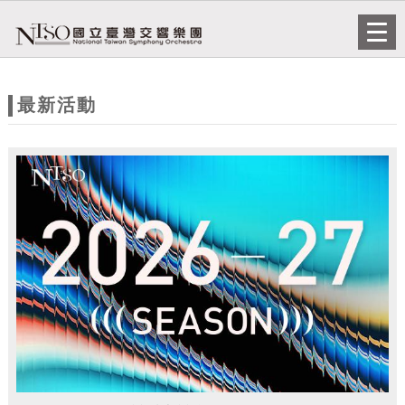
跳到主要內容
網站導覽
Togg
navi
網
站
最新活動
主
題