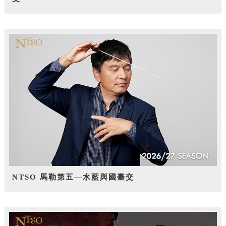
NTSO 馬勒第五—水藍與國臺交