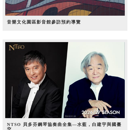
音樂文化園區影音館參訪預約導覽
NTSO 貝多芬鋼琴協奏曲全集—水藍，白建宇與國臺
交