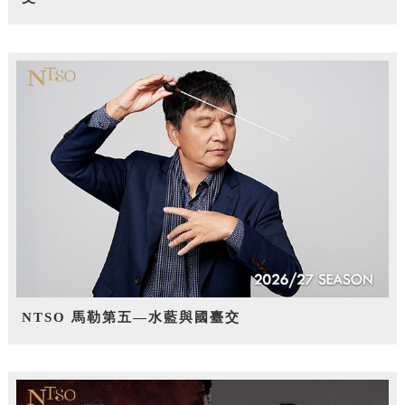
NTSO 馬勒第五—水藍與國臺交