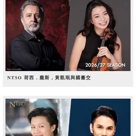
NTSO 荷西．龐斯，黃凱珉與國臺交