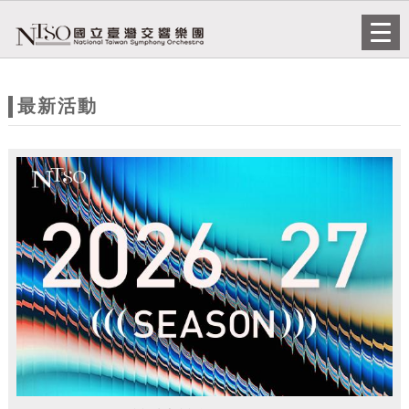
跳到主要內容
網站導覽
Togg
navi
網
站
最新活動
主
題