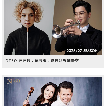
NTSO 芭芭拉．德拉根，劉恩廷與國臺交