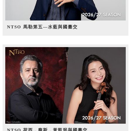
NTSO 馬勒第五—水藍與國臺交
NTSO 荷西．龐斯，黃凱珉與國臺交