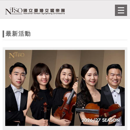
跳到主要內容
網站導覽
Togg
navi
網
站
最新活動
主
題