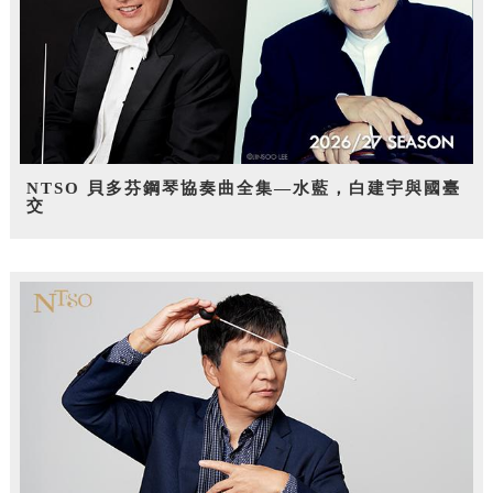
NTSO 貝多芬鋼琴協奏曲全集—水藍，白建宇與國臺
交