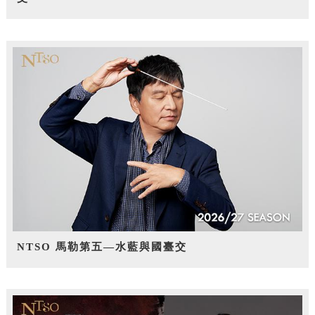
NTSO 馬勒第五—水藍與國臺交