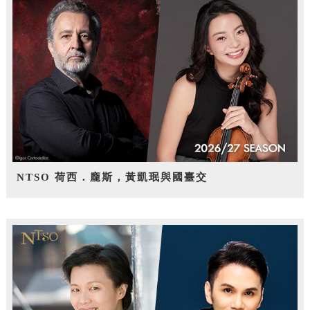
NTSO 荷西．龐斯，黃凱珉與國臺交