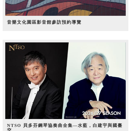
音樂文化園區影音館參訪預約導覽
NTSO 貝多芬鋼琴協奏曲全集—水藍，白建宇與國臺
交