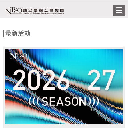
跳到主要內容
網站導覽
Togg
navi
網
站
最新活動
主
題