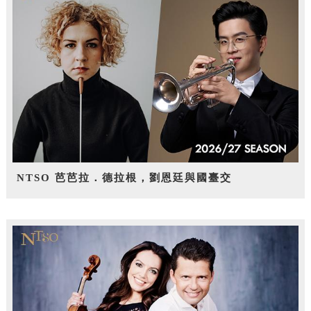
NTSO 芭芭拉．德拉根，劉恩廷與國臺交