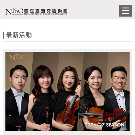
跳到主要內容
網站導覽
Togg
navi
網
站
最新活動
主
題