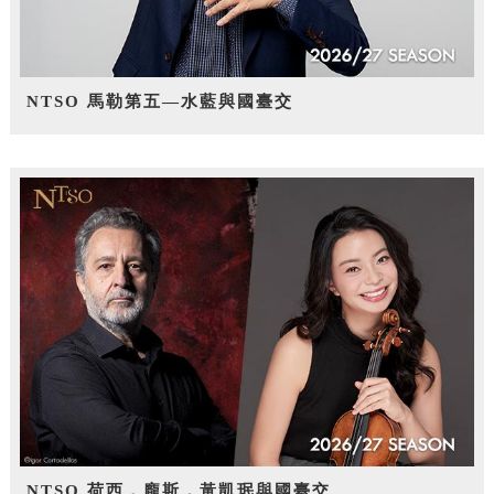
NTSO 馬勒第五—水藍與國臺交
NTSO 荷西．龐斯，黃凱珉與國臺交