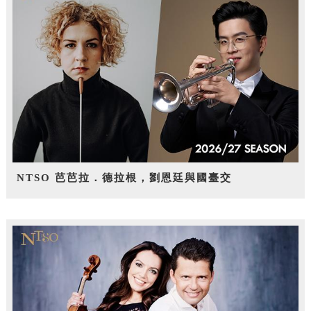
NTSO 芭芭拉．德拉根，劉恩廷與國臺交