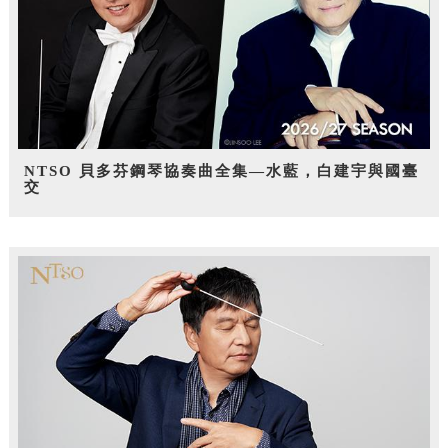
NTSO 貝多芬鋼琴協奏曲全集—水藍，白建宇與國臺
交