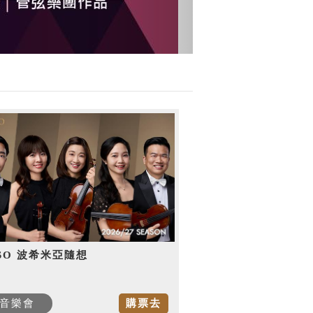
SO 波希米亞隨想
音樂會
購票去