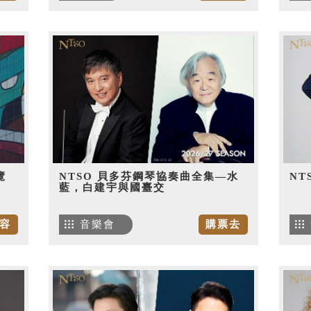
覽
NTSO 貝多芬鋼琴協奏曲全集—水
NT
藍，白建宇與國臺交
容
音樂會
購票去