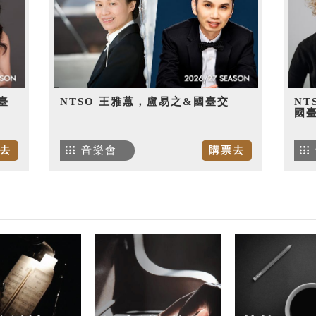
臺
NTSO 王雅蕙，盧易之&國臺交
NT
國
去
音樂會
購票去