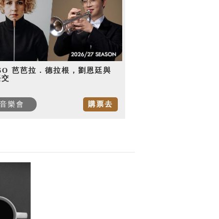
SO 芭芭拉．德拉根，劉恩廷與
臺交
音樂會
購票去