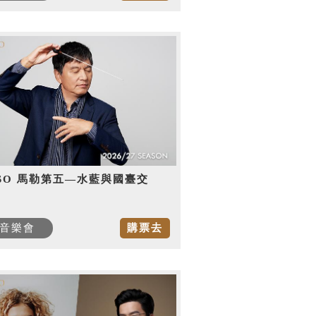
SO 馬勒第五—水藍與國臺交
音樂會
購票去