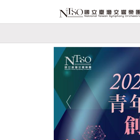
跳到主要內容
網站導覽
網
站
Previous
主
題