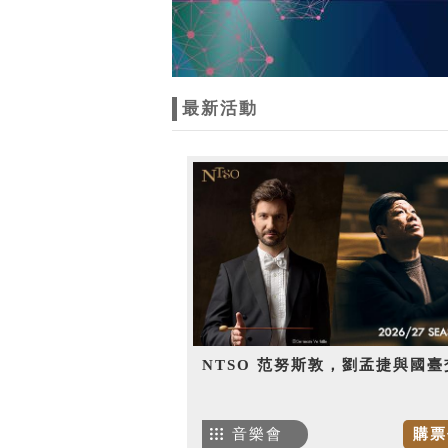
最新活動
NTSO 范努斯敦，劉孟捷與國臺
音樂會
購票