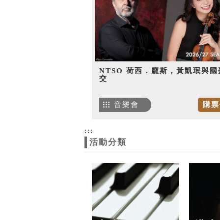
NTSO 荷西．龐斯，黃凱珉與國
交
音樂會
購票
:::
活動分類