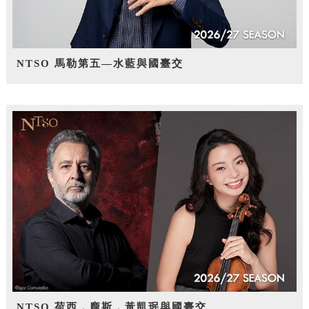
NTSO 馬勒第五—水藍與國臺交
NTSO 荷西．龐斯，黃凱珉與國臺交