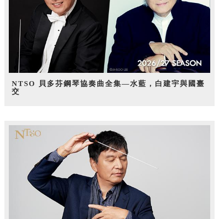
NTSO 貝多芬鋼琴協奏曲全集—水藍，白建宇與國臺
交