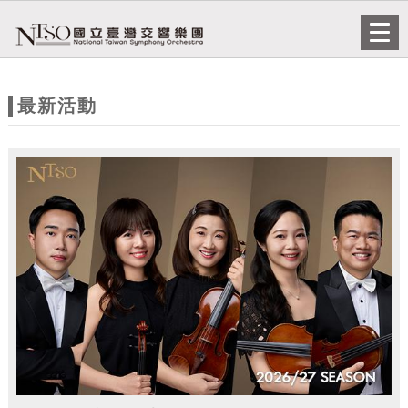
跳到主要內容
網站導覽
Togg
navi
網
站
最新活動
主
題