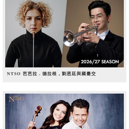
NTSO 芭芭拉．德拉根，劉恩廷與國臺交