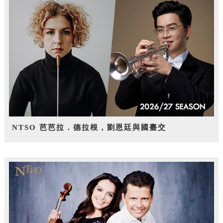
NTSO 芭芭拉．德拉根，劉恩廷與國臺交