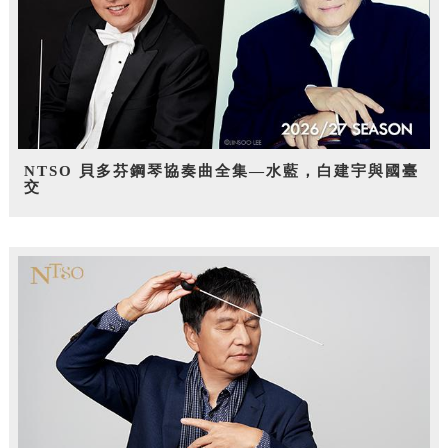
NTSO 貝多芬鋼琴協奏曲全集—水藍，白建宇與國臺
交