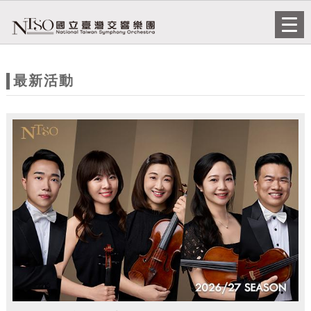
跳到主要內容
網站導覽
Togg
navi
網
站
最新活動
主
題