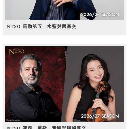
NTSO 馬勒第五—水藍與國臺交
NTSO 荷西．龐斯，黃凱珉與國臺交