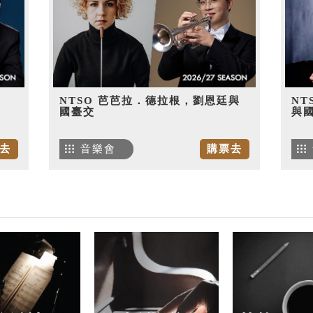
NTSO 芭芭拉．德拉根，劉恩廷與
NT
國臺交
與
去
音樂會
購票去