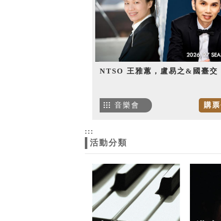
NTSO 王雅蕙，盧易之&國臺交
音樂會
購票
:::
活動分類