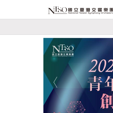
跳到主要內容
網站導覽
網
站
Previous
主
題