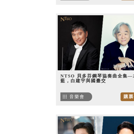
NTSO 貝多芬鋼琴協奏曲全集—
藍，白建宇與國臺交
音樂會
購票