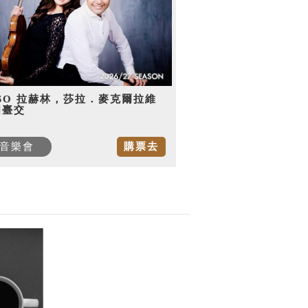
SO 拉赫林，莎拉．麥克爾拉維
國臺交
音樂會
購票去