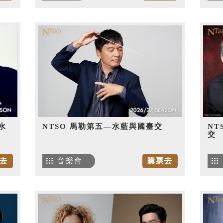
水
NTSO 馬勒第五—水藍與國臺交
NT
交
去
音樂會
購票去