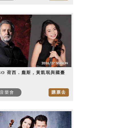
SO 荷西．龐斯，黃凱珉與國臺
音樂會
購票去