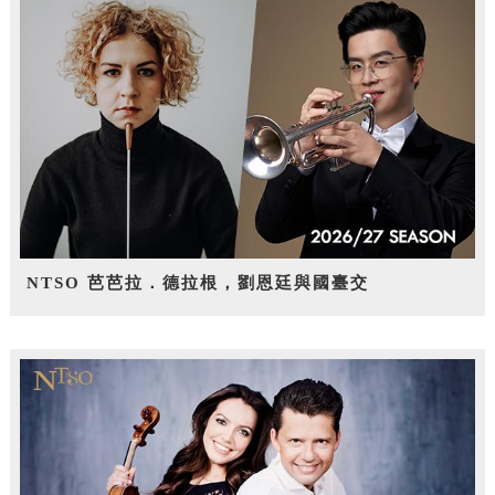
NTSO 芭芭拉．德拉根，劉恩廷與國臺交