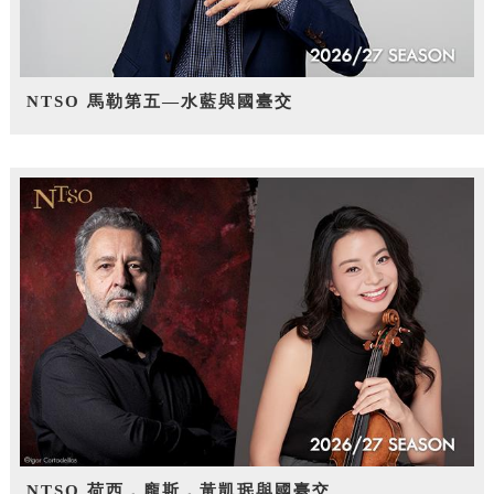
NTSO 馬勒第五—水藍與國臺交
NTSO 荷西．龐斯，黃凱珉與國臺交