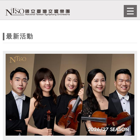
跳到主要內容
網站導覽
Togg
navi
網
站
最新活動
主
題