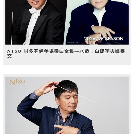
NTSO 貝多芬鋼琴協奏曲全集—水藍，白建宇與國臺
交