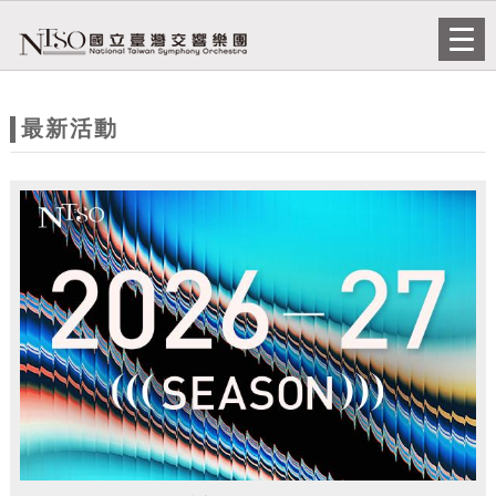
跳到主要內容
網站導覽
Togg
navi
網
站
最新活動
主
題