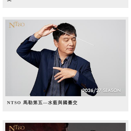
NTSO 馬勒第五—水藍與國臺交