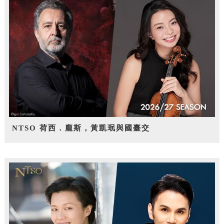
NTSO 荷西．龐斯，黃凱珉與國臺交