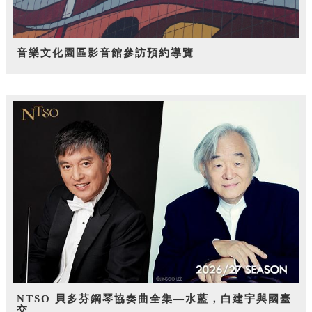
音樂文化園區影音館參訪預約導覽
NTSO 貝多芬鋼琴協奏曲全集—水藍，白建宇與國臺
交