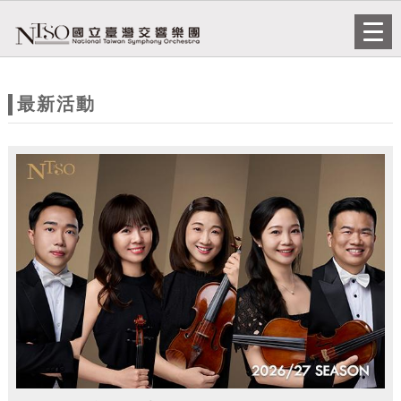
跳到主要內容
網站導覽
Togg
navi
網
站
最新活動
主
題