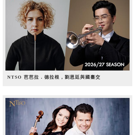
NTSO 芭芭拉．德拉根，劉恩廷與國臺交