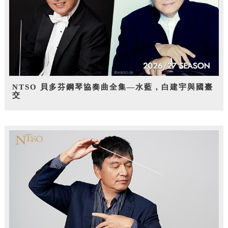
NTSO 貝多芬鋼琴協奏曲全集—水藍，白建宇與國臺
交