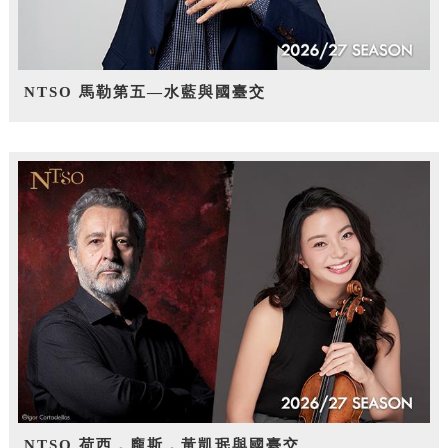
NTSO 馬勒第五—水藍與國臺交
NTSO 荷西．龐斯，黃凱珉與國臺交