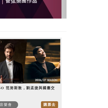
SO 范努斯敦，劉孟捷與國臺交
音樂會
購票去