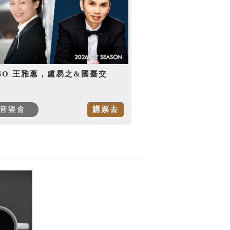
SO 王雅蕙，盧易之&國臺交
音樂會
購票去