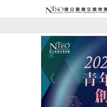
跳到主要內容
網站導覽
網
站
Previous
主
題