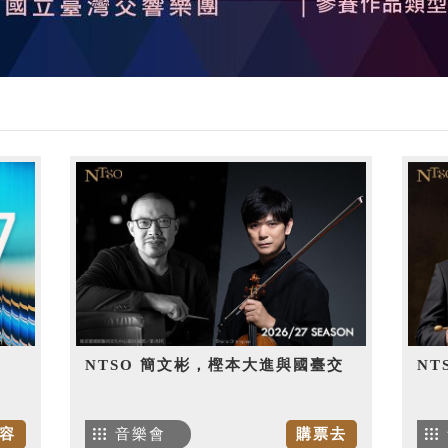
NTSO 簡文彬，樫本大進與國臺交
NT
容
音樂會
購票去