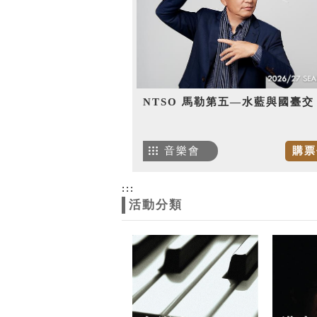
NTSO 馬勒第五—水藍與國臺交
音樂會
購票
:::
活動分類