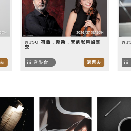
NTSO 荷西．龐斯，黃凱珉與國臺
NT
交
去
音樂會
購票去