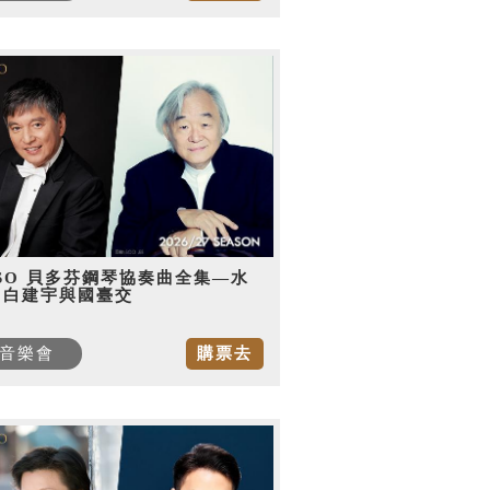
SO 貝多芬鋼琴協奏曲全集—水
，白建宇與國臺交
音樂會
購票去