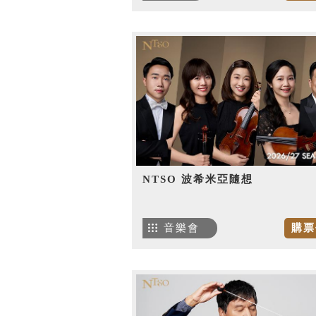
NTSO 波希米亞隨想
音樂會
購票