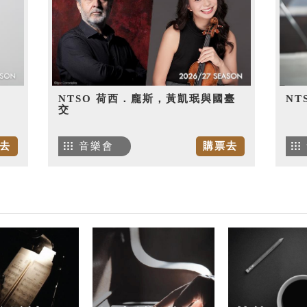
NTSO 荷西．龐斯，黃凱珉與國臺
NT
交
去
音樂會
購票去