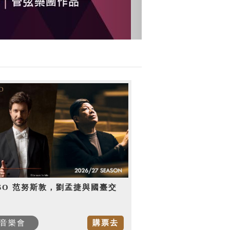
SO 范努斯敦，劉孟捷與國臺交
音樂會
購票去