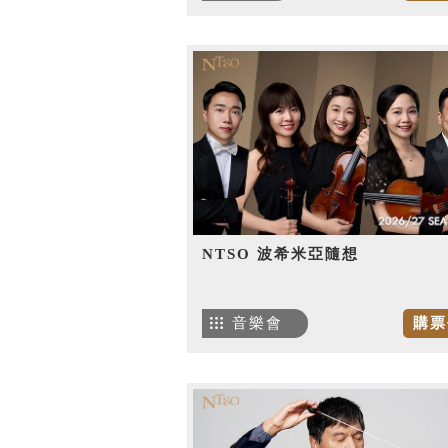
NTSO 波希米亞隨想
音樂會
購票