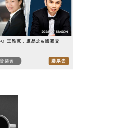
SO 王雅蕙，盧易之&國臺交
音樂會
購票去