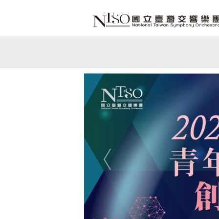
跳到主要內容
網站導覽
網
站
Previous
主
題