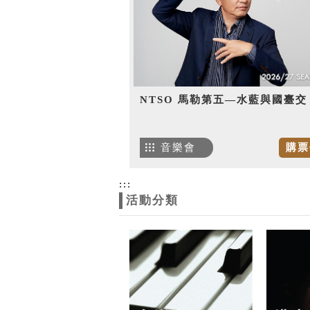
NTSO 馬勒第五—水藍與國臺交
音樂會
購票
:::
活動分類