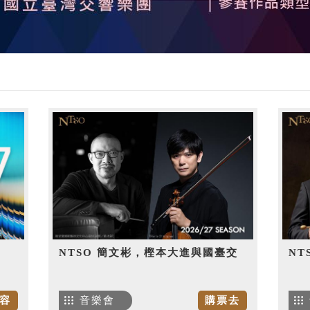
NTSO 簡文彬，樫本大進與國臺交
NT
容
音樂會
購票去