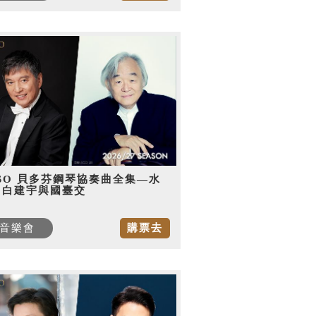
SO 貝多芬鋼琴協奏曲全集—水
，白建宇與國臺交
音樂會
購票去