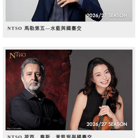
NTSO 馬勒第五—水藍與國臺交
NTSO 荷西．龐斯，黃凱珉與國臺交