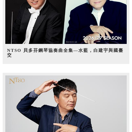
NTSO 貝多芬鋼琴協奏曲全集—水藍，白建宇與國臺
交