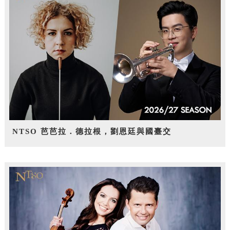
NTSO 芭芭拉．德拉根，劉恩廷與國臺交