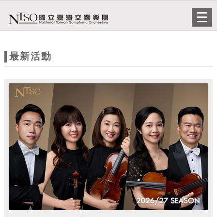
跳到主要內容
網站導覽
Togg
navi
網
站
最新活動
主
題