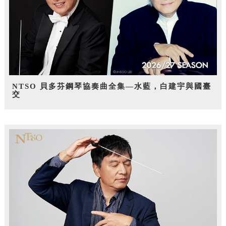
NTSO 貝多芬鋼琴協奏曲全集—水藍，白建宇與國臺
交