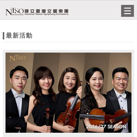
跳到主要內容
網站導覽
Togg
navi
網
站
最新活動
主
題