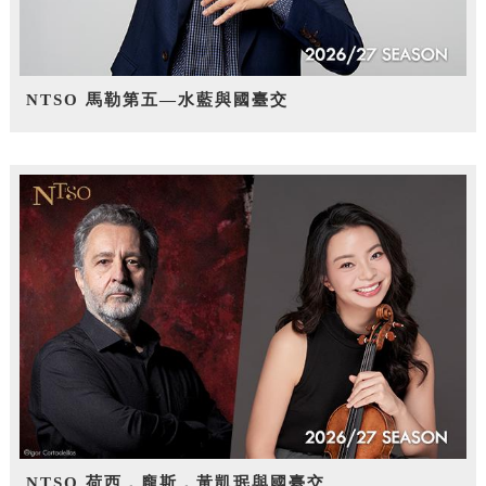
NTSO 馬勒第五—水藍與國臺交
NTSO 荷西．龐斯，黃凱珉與國臺交