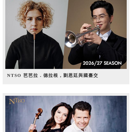
NTSO 芭芭拉．德拉根，劉恩廷與國臺交