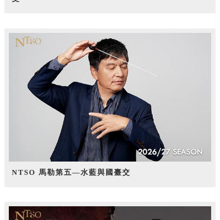
NTSO 馬勒第五—水藍與國臺交