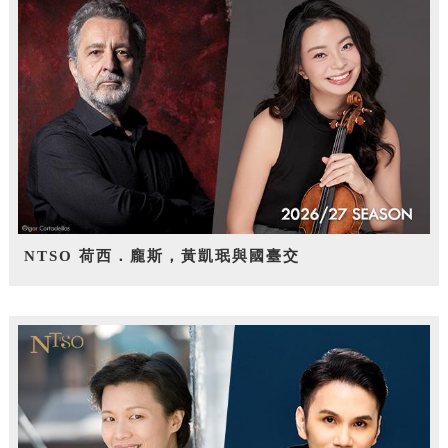
NTSO 荷西．龐斯，黃凱珉與國臺交