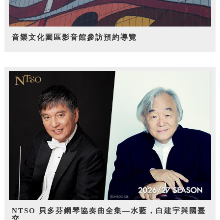
音樂文化園區影音館參訪預約導覽
NTSO 貝多芬鋼琴協奏曲全集—水藍，白建宇與國臺
交