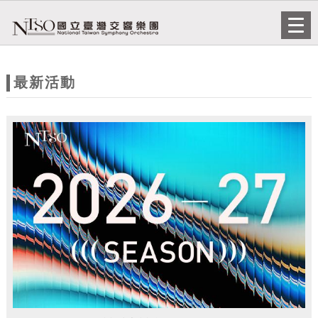
跳到主要內容
網站導覽
Togg
navi
網
站
最新活動
主
題