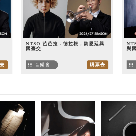
NTSO 芭芭拉．德拉根，劉恩廷與
NT
國臺交
與
去
音樂會
購票去