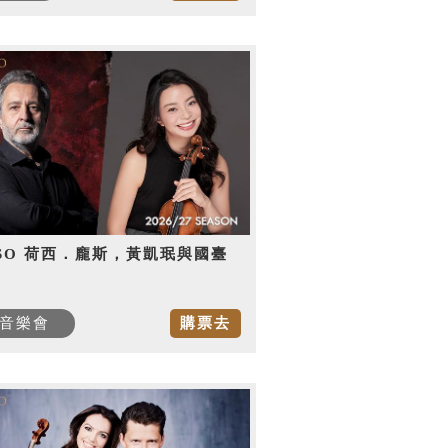
SO 荷西．龐斯，黃凱珉與國臺
音樂會
購票去