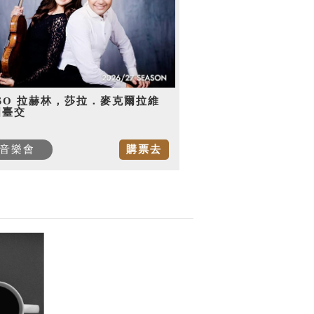
SO 拉赫林，莎拉．麥克爾拉維
國臺交
音樂會
購票去