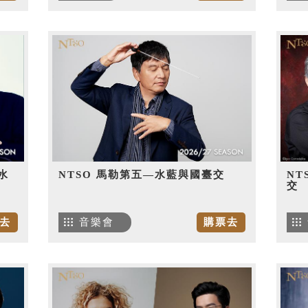
水
NTSO 馬勒第五—水藍與國臺交
NT
交
去
音樂會
購票去