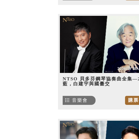
NTSO 貝多芬鋼琴協奏曲全集—
藍，白建宇與國臺交
音樂會
購票