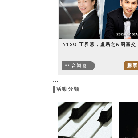
NTSO 王雅蕙，盧易之&國臺交
音樂會
購票
:::
活動分類