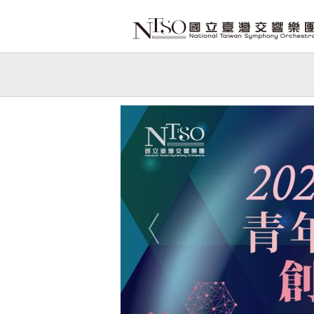
跳到主要內容
網站導覽
網
站
Previous
主
題