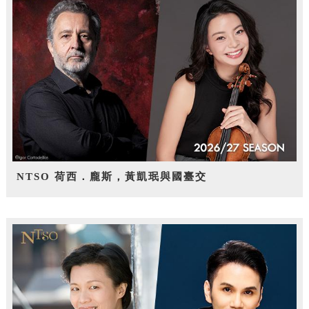
NTSO 荷西．龐斯，黃凱珉與國臺交