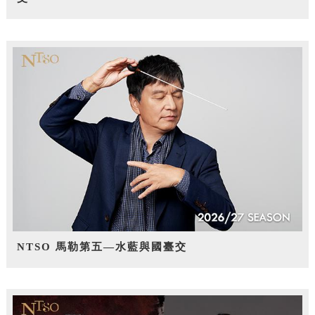
NTSO 馬勒第五—水藍與國臺交