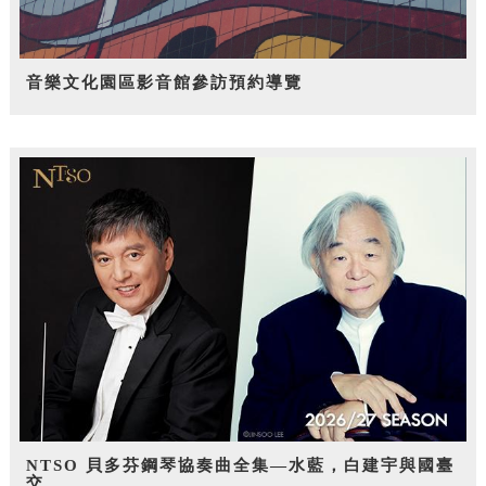
音樂文化園區影音館參訪預約導覽
NTSO 貝多芬鋼琴協奏曲全集—水藍，白建宇與國臺
交