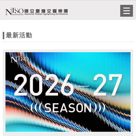
跳到主要內容
網站導覽
Togg
navi
網
站
最新活動
主
題