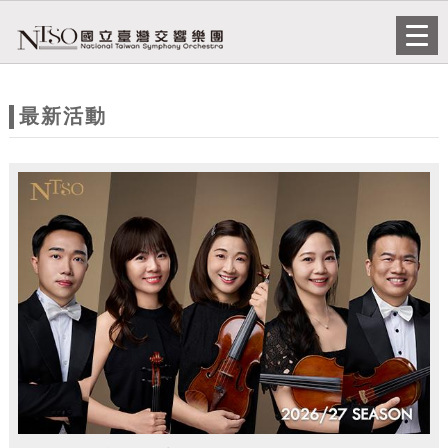
跳到主要內容
網站導覽
Togg
navi
網
站
最新活動
主
題