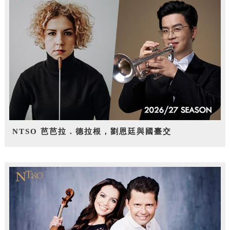
NTSO 芭芭拉．德拉根，劉恩廷與國臺交