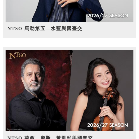
NTSO 馬勒第五—水藍與國臺交
NTSO 荷西．龐斯，黃凱珉與國臺交