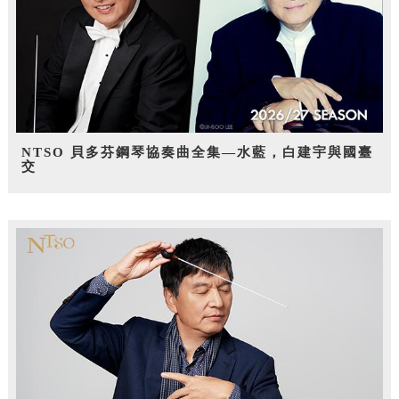
NTSO 貝多芬鋼琴協奏曲全集—水藍，白建宇與國臺
交