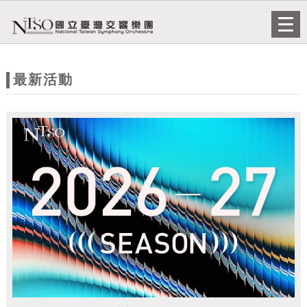
跳到主要內容
網站導覽
Togg
navi
網
站
最新活動
主
題