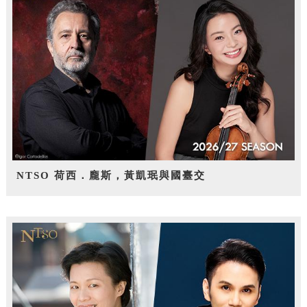
NTSO 荷西．龐斯，黃凱珉與國臺交