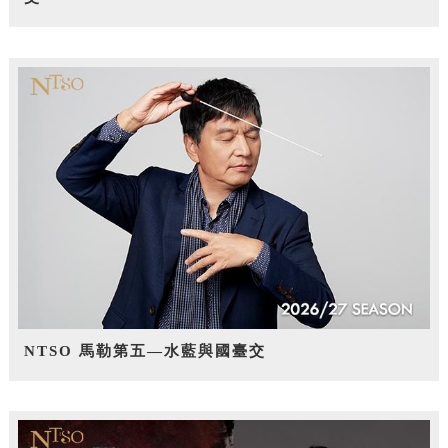
NTSO 馬勒第五—水藍與國臺交