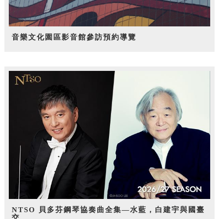
音樂文化園區影音館參訪預約導覽
NTSO 貝多芬鋼琴協奏曲全集—水藍，白建宇與國臺
交