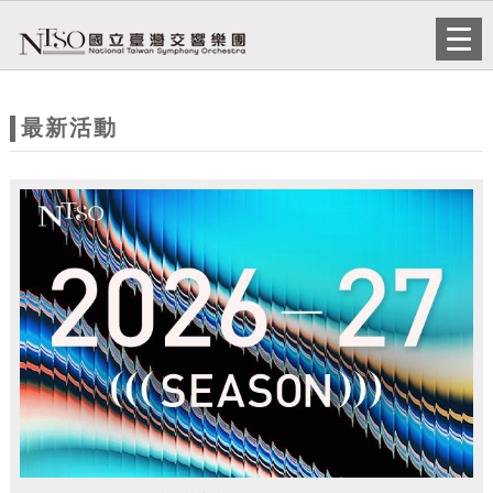
跳到主要內容
網站導覽
Togg
navi
網
站
最新活動
主
題