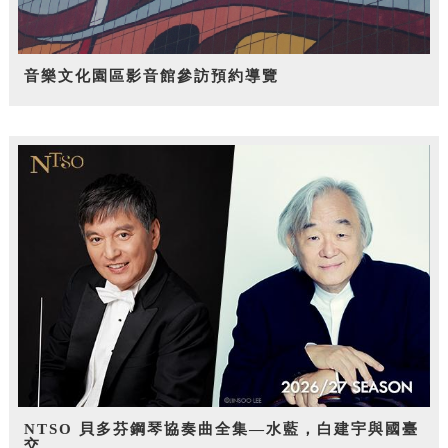
音樂文化園區影音館參訪預約導覽
NTSO 貝多芬鋼琴協奏曲全集—水藍，白建宇與國臺
交