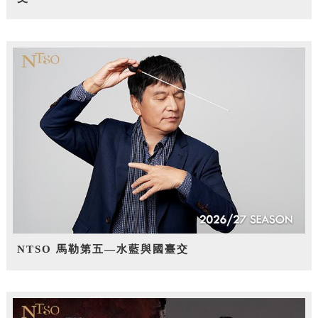
NTSO 馬勒第五—水藍與國臺交