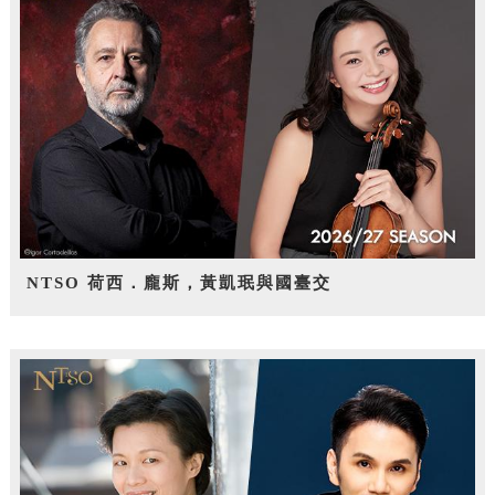
NTSO 荷西．龐斯，黃凱珉與國臺交