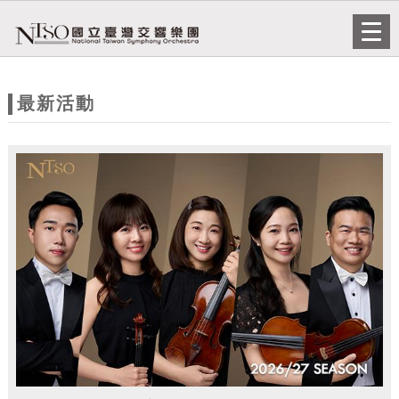
跳到主要內容
網站導覽
Togg
navi
網
站
最新活動
主
題