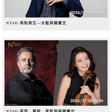
NTSO 馬勒第五—水藍與國臺交
NTSO 荷西．龐斯，黃凱珉與國臺交