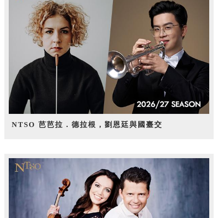
NTSO 芭芭拉．德拉根，劉恩廷與國臺交