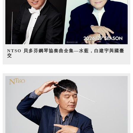
NTSO 貝多芬鋼琴協奏曲全集—水藍，白建宇與國臺
交