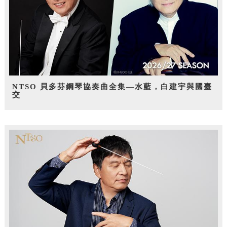
NTSO 貝多芬鋼琴協奏曲全集—水藍，白建宇與國臺
交