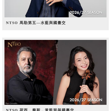
NTSO 馬勒第五—水藍與國臺交
NTSO 荷西．龐斯，黃凱珉與國臺交