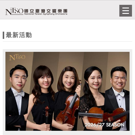
跳到主要內容
網站導覽
Togg
navi
網
站
最新活動
主
題