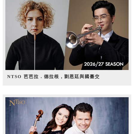
NTSO 芭芭拉．德拉根，劉恩廷與國臺交