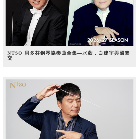
NTSO 貝多芬鋼琴協奏曲全集—水藍，白建宇與國臺
交