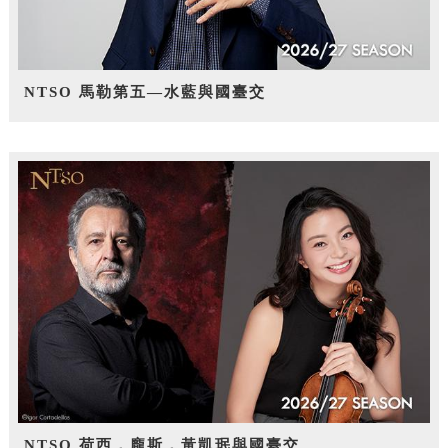
NTSO 馬勒第五—水藍與國臺交
NTSO 荷西．龐斯，黃凱珉與國臺交