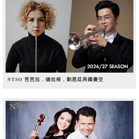
NTSO 芭芭拉．德拉根，劉恩廷與國臺交