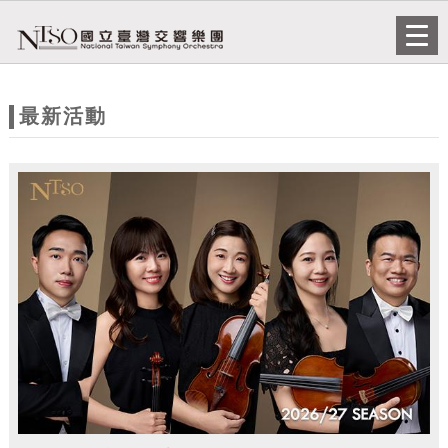
跳到主要內容
網站導覽
Togg
navi
網
站
最新活動
主
題