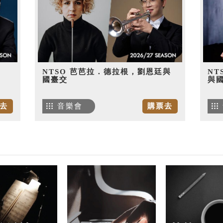
NTSO 芭芭拉．德拉根，劉恩廷與
NT
國臺交
與
去
音樂會
購票去