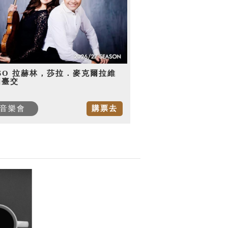
SO 拉赫林，莎拉．麥克爾拉維
國臺交
音樂會
購票去