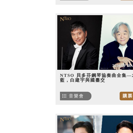
NTSO 貝多芬鋼琴協奏曲全集—
藍，白建宇與國臺交
音樂會
購票