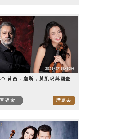
SO 荷西．龐斯，黃凱珉與國臺
音樂會
購票去