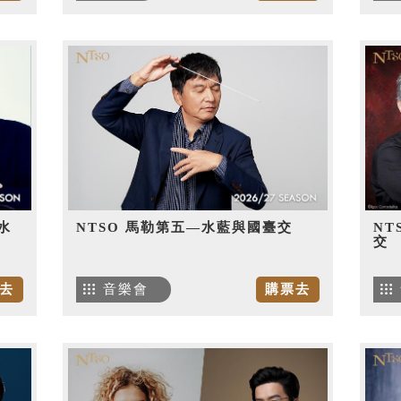
水
NTSO 馬勒第五—水藍與國臺交
NT
交
去
音樂會
購票去