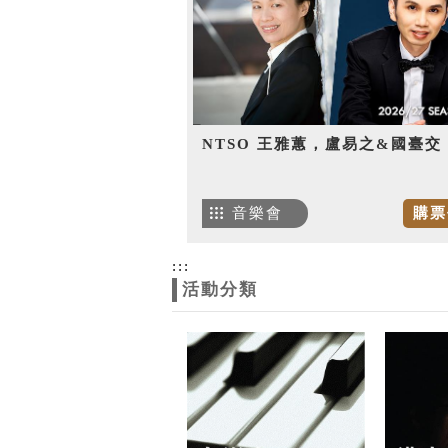
NTSO 王雅蕙，盧易之&國臺交
音樂會
購票
:::
活動分類