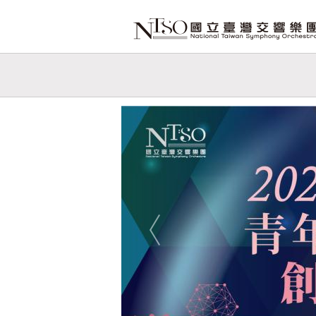
跳到主要內容
網站導覽
網
站
Previous
主
題