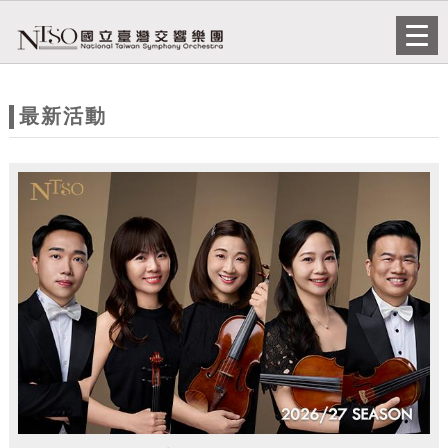
跳到主要內容
網站導覽
Togg
navi
網
站
最新活動
主
題