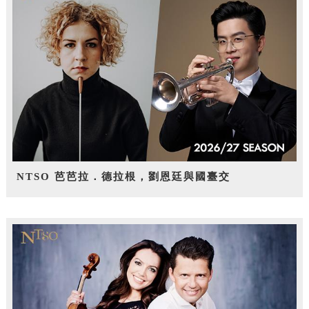
NTSO 芭芭拉．德拉根，劉恩廷與國臺交