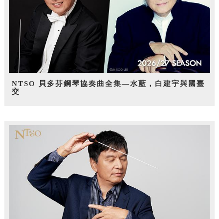
NTSO 貝多芬鋼琴協奏曲全集—水藍，白建宇與國臺
交