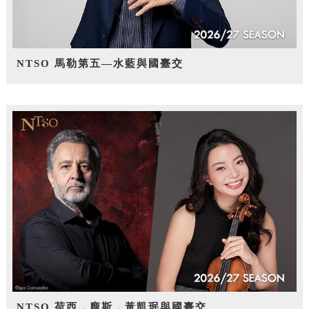
NTSO 馬勒第五—水藍與國臺交
NTSO 荷西．龐斯，黃凱珉與國臺交