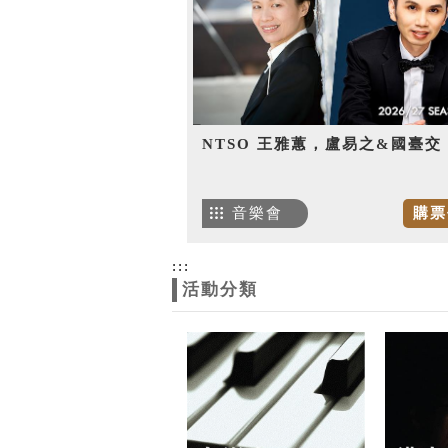
NTSO 王雅蕙，盧易之&國臺交
音樂會
購票
:::
活動分類