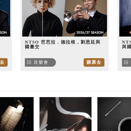
NTSO 芭芭拉．德拉根，劉恩廷與
NT
國臺交
與
去
音樂會
購票去