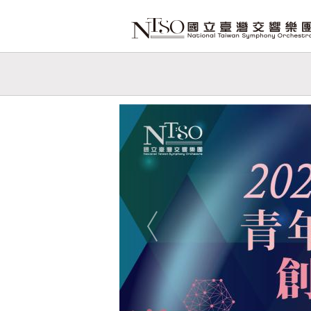
跳到主要內容
網站導覽
網
站
Previous
主
題