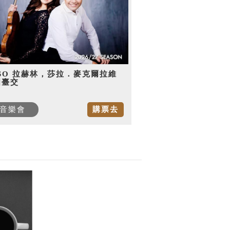
SO 拉赫林，莎拉．麥克爾拉維
國臺交
音樂會
購票去