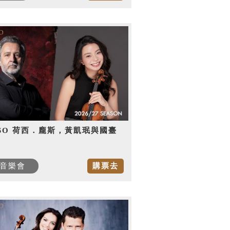
SO 荷西．龐斯，黃凱珉與國臺
音樂會
購票去