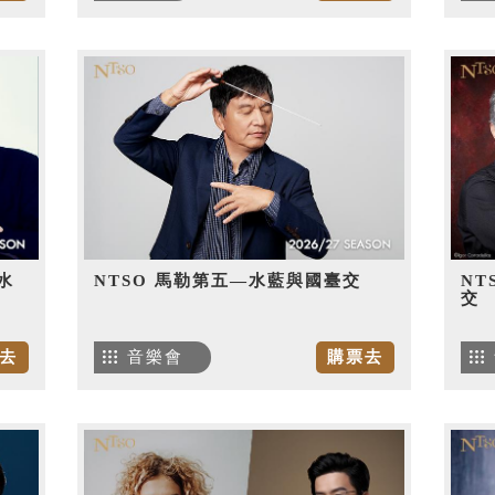
水
NTSO 馬勒第五—水藍與國臺交
NT
交
去
音樂會
購票去