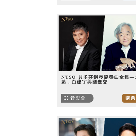
NTSO 貝多芬鋼琴協奏曲全集—
藍，白建宇與國臺交
音樂會
購票