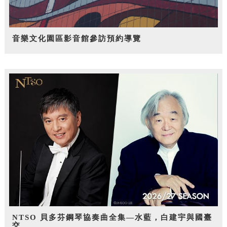
音樂文化園區影音館參訪預約導覽
NTSO 貝多芬鋼琴協奏曲全集—水藍，白建宇與國臺
交