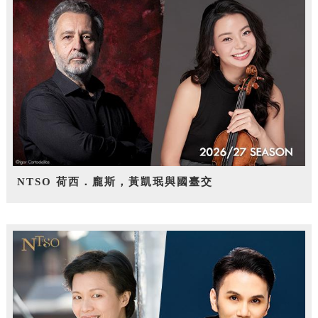
NTSO 荷西．龐斯，黃凱珉與國臺交