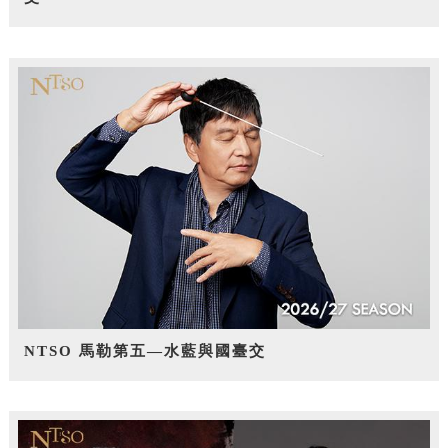
NTSO 馬勒第五—水藍與國臺交