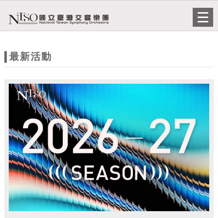
跳到主要內容
網站導覽
Togg
navi
網
站
最新活動
主
題