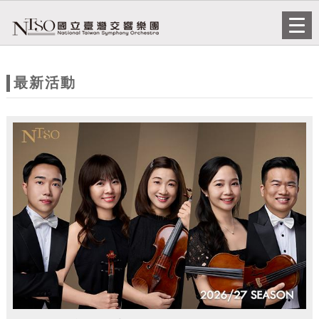
跳到主要內容
網站導覽
Togg
navi
網
站
最新活動
主
題