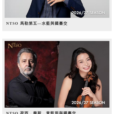
NTSO 馬勒第五—水藍與國臺交
NTSO 荷西．龐斯，黃凱珉與國臺交