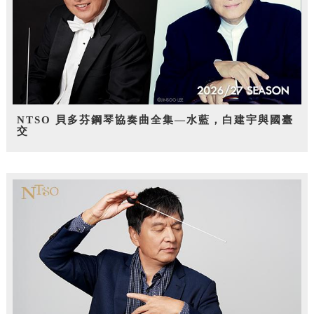
NTSO 貝多芬鋼琴協奏曲全集—水藍，白建宇與國臺
交