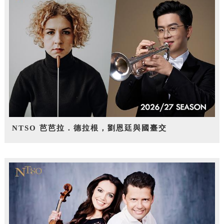
NTSO 芭芭拉．德拉根，劉恩廷與國臺交