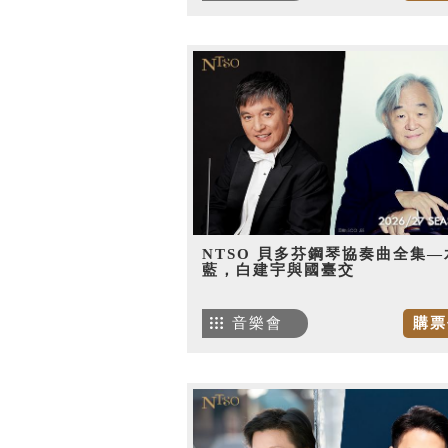
NTSO 貝多芬鋼琴協奏曲全集—
藍，白建宇與國臺交
音樂會
購票