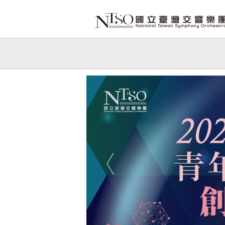
跳到主要內容
網站導覽
網
站
Previous
主
題