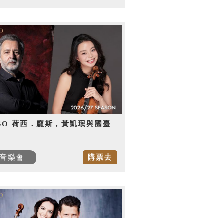
SO 荷西．龐斯，黃凱珉與國臺
音樂會
購票去