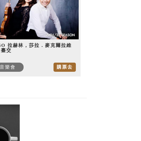
SO 拉赫林，莎拉．麥克爾拉維
國臺交
音樂會
購票去