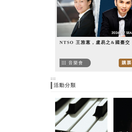
NTSO 王雅蕙，盧易之&國臺交
音樂會
購票
:::
活動分類