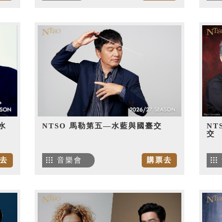
水
NTSO 馬勒第五—水藍與國臺交
NT
交
去
音樂會
購票去