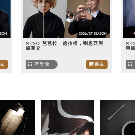
NTSO 芭芭拉．德拉根，劉恩廷與
NT
國臺交
與
去
音樂會
購票去