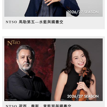
NTSO 馬勒第五—水藍與國臺交
NTSO 荷西．龐斯，黃凱珉與國臺交