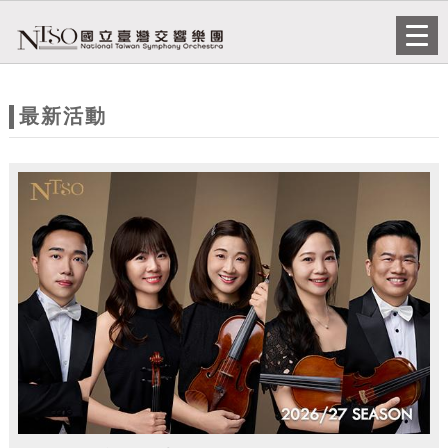
跳到主要內容
網站導覽
Togg
navi
網
站
最新活動
主
題