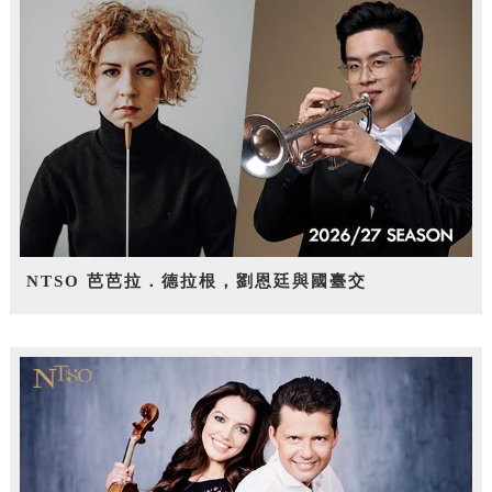
NTSO 芭芭拉．德拉根，劉恩廷與國臺交