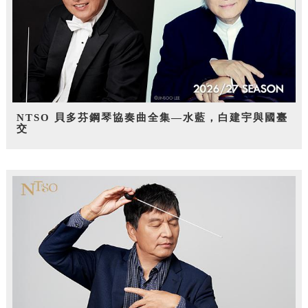
NTSO 貝多芬鋼琴協奏曲全集—水藍，白建宇與國臺
交