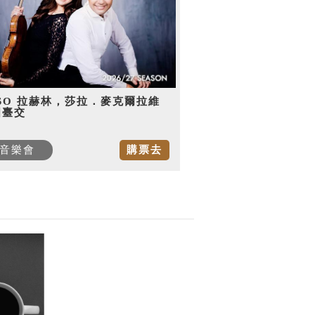
SO 拉赫林，莎拉．麥克爾拉維
國臺交
音樂會
購票去