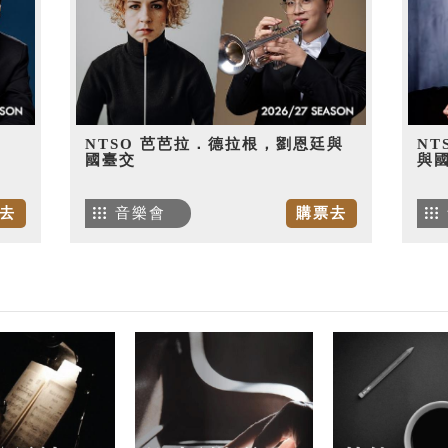
NTSO 芭芭拉．德拉根，劉恩廷與
NT
國臺交
與
去
音樂會
購票去