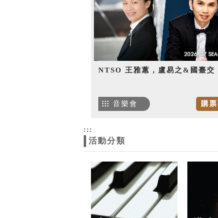
NTSO 王雅蕙，盧易之&國臺交
音樂會
購票
:::
活動分類