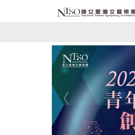
跳到主要內容
網站導覽
網
站
Previous
主
題