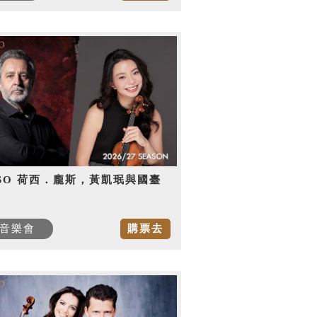
SO 荷西．龐斯，黃凱珉與國臺
音樂會
購票去