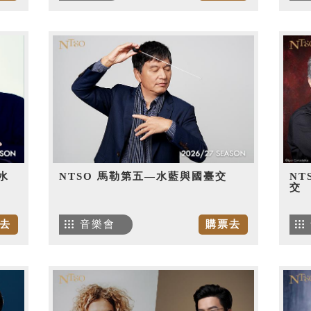
水
NTSO 馬勒第五—水藍與國臺交
NT
交
去
音樂會
購票去