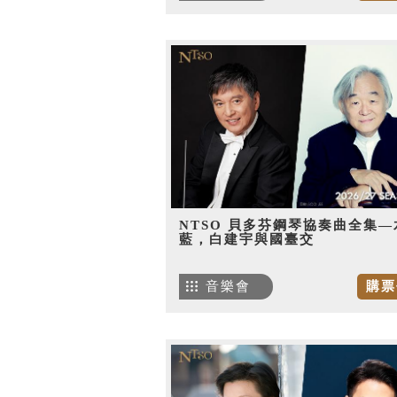
NTSO 貝多芬鋼琴協奏曲全集—
藍，白建宇與國臺交
音樂會
購票