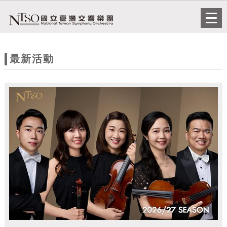
跳到主要內容
網站導覽
Togg
navi
網
站
最新活動
主
題