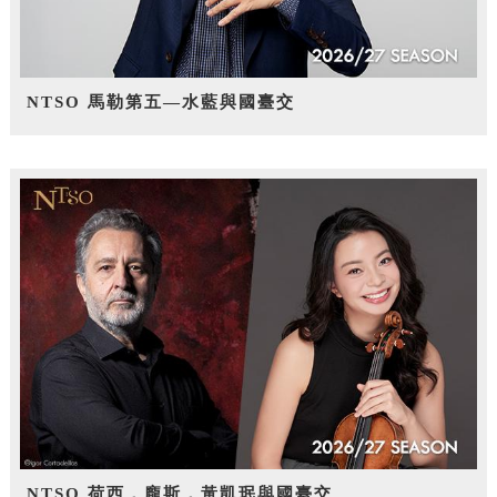
NTSO 馬勒第五—水藍與國臺交
NTSO 荷西．龐斯，黃凱珉與國臺交