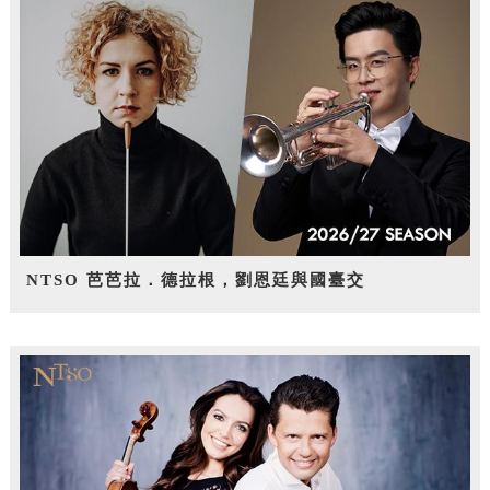
NTSO 芭芭拉．德拉根，劉恩廷與國臺交