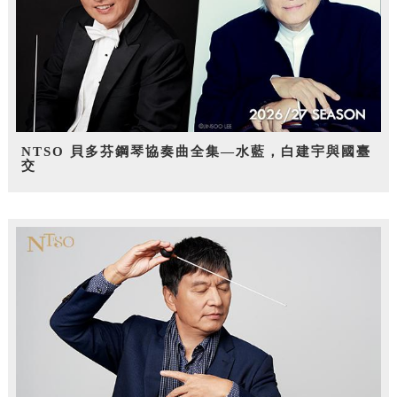
NTSO 貝多芬鋼琴協奏曲全集—水藍，白建宇與國臺
交