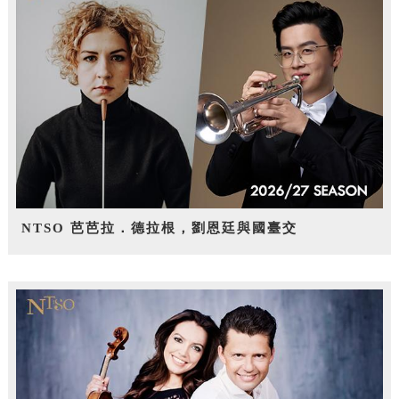
NTSO 芭芭拉．德拉根，劉恩廷與國臺交