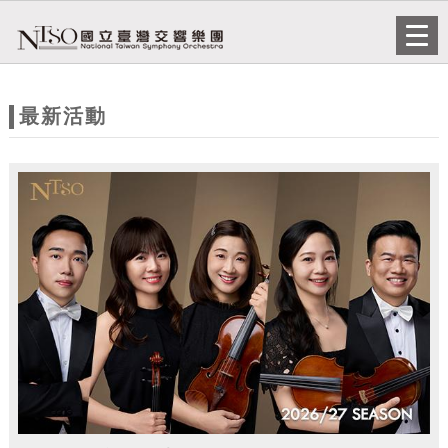
跳到主要內容
網站導覽
Togg
navi
網
站
最新活動
主
題