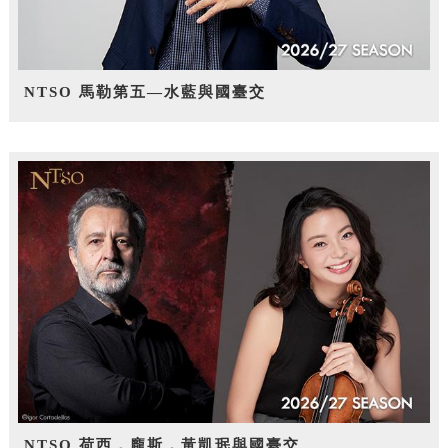
NTSO 馬勒第五—水藍與國臺交
NTSO 荷西．龐斯，黃凱珉與國臺交