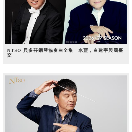
NTSO 貝多芬鋼琴協奏曲全集—水藍，白建宇與國臺
交