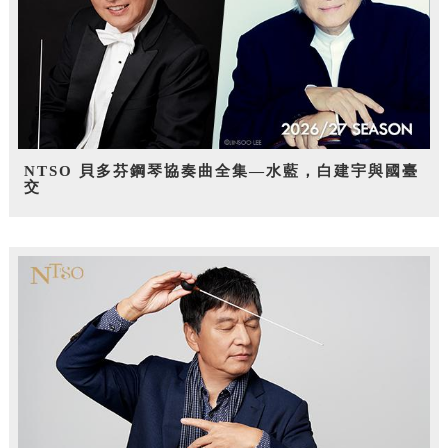
NTSO 貝多芬鋼琴協奏曲全集—水藍，白建宇與國臺
交