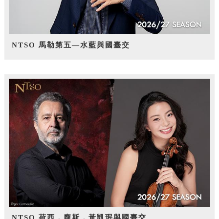
NTSO 馬勒第五—水藍與國臺交
NTSO 荷西．龐斯，黃凱珉與國臺交