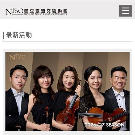
跳到主要內容
網站導覽
Togg
navi
網
站
最新活動
主
題