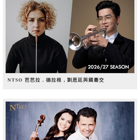
NTSO 芭芭拉．德拉根，劉恩廷與國臺交