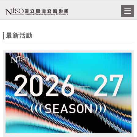
跳到主要內容
網站導覽
Togg
navi
網
站
最新活動
主
題