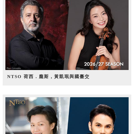
NTSO 荷西．龐斯，黃凱珉與國臺交