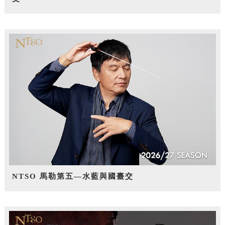
NTSO 馬勒第五—水藍與國臺交