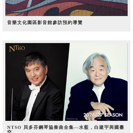
音樂文化園區影音館參訪預約導覽
NTSO 貝多芬鋼琴協奏曲全集—水藍，白建宇與國臺
交