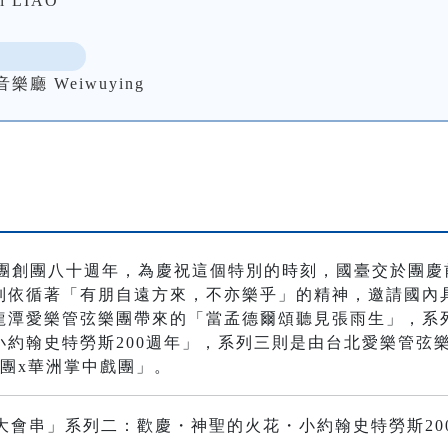
l LIAO
 Weiwuying
樂團創團八十週年，為慶祝這個特別的時刻，國臺交於團
列依循著「有朋自遠方來，不亦樂乎」的精神，邀請國內
龍潭愛樂管弦樂團帶來的「當孟德爾頌聽見張雨生」，系
小約翰史特勞斯200週年」，系列三則是由台北愛樂管弦
團x華洲掌中戲團」。