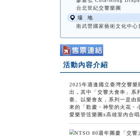
廖嘉弘 Chia-Hong Drapa
台北世紀交響樂團
場 地
衛武營國家藝術文化中心音樂廳
活動內容介紹
2025年適逢國立臺灣交響
出，其中「交響大會串」系
臺、以樂會友，系列一是由
來的「歡慶・神聖的火花・
愛樂管弦樂團x高雄室內合唱