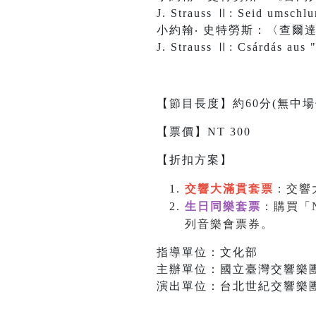
J. Strauss Ⅱ: Seid umschlu
小約翰‧ 史特勞斯：〈查爾
J. Strauss Ⅱ: Csárdás aus 
【節目長度】約60分(無中場
【票價】NT 300
【折扣方案】
交響大滿貫套票
：交響
生日同樂套票
：購買「
列音樂會票券。
指導單位：文化部
主辦單位：國立臺灣交響樂
演出單位：台北世紀交響樂