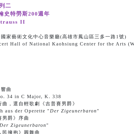
系列二
史特勞斯200週年
trauss II
00 衛武營國家藝術文化中心音樂廳(高雄市鳳山區三多一路1號)
ert Hall of National Kaohsiung Center for the Arts (
交響曲
. 34 in C Major, K. 338
行曲，選自輕歌劇《吉普賽男爵》
h aus der Operette "
Der Zigeunerbaron
"
賽男爵》序曲
Der Zigeunerbaron
"
人民擁抱》圓舞曲