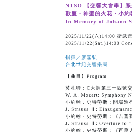
NTSO 【交響大會串】
歡慶・神聖的火花・小約翰
In Memory of Johann S
2025/11/22(六)14:
2025/11/22(Sat.)14:00 Conc
指揮／
廖嘉弘
台北世紀交響樂團
【
曲目
】
Program
莫札特：C大調第三十四號
W. A. Mozart: Symphony No
小約翰．史特勞斯：開場進
J. Strauss Ⅱ: Einzugsmarsc
小約翰・史特勞斯：《吉普
J. Strauss Ⅱ: Overture to "
小約翰．史特勞斯：《百萬