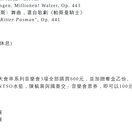
ngen, Millionen! Walzer, Op. 443
達斯〉舞曲，選自歌劇《帕斯曼騎士》
"
Ritter Pasman
", Op. 441
休息)
大會串系列音樂會3場全部購買600元，並加贈餐盒乙份
。
NTSO水藍，陳毓襄與國臺交」音樂會票券，即可以10
團
團