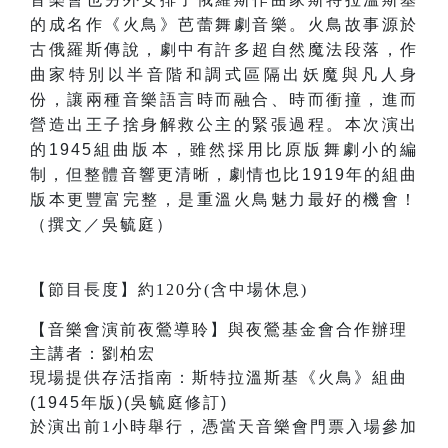
的成名作《火鳥》芭蕾舞劇音樂。火鳥故事源於
古俄羅斯傳說，劇中有許多超自然魔法段落，作
曲家特別以半音階和調式區隔出妖魔與凡人身
份，讓兩種音樂語言時而融合、時而衝撞，進而
營造出王子捨身解救公主的緊張過程。本次演出
的1945組曲版本，雖然採用比原版舞劇小的編
制，但整體音響更清晰，劇情也比1919年的組曲
版本更豐富完整，是重溫火鳥魅力最好的機會！
（撰文／吳毓庭）
【節目長度】約120分(含中場休息)
【音樂會演前夜鶯導聆】與夜鶯基金會合作辦理
主講者：劉柏宏
現場提供存活指南：
斯特拉溫斯基
《
火鳥
》
組曲
(1945年版)(吳毓庭修訂)
於演出前1小時舉行，憑當天音樂會門票入場參加