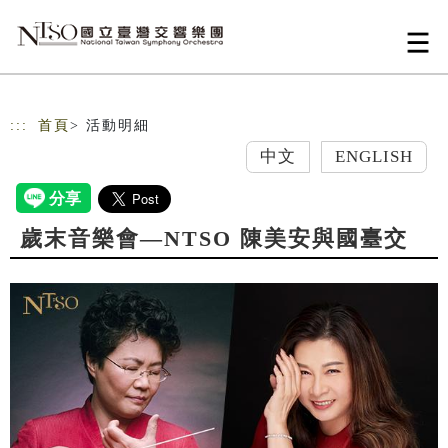
跳到主要內容
網站導覽
:::
首頁
> 活動明細
中文
ENGLISH
歲末音樂會—NTSO 陳美安與國臺交