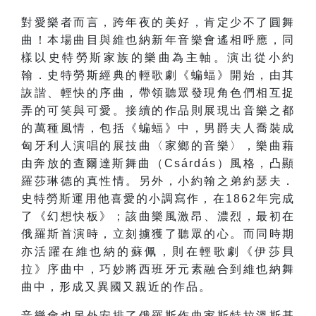
對愛樂者而言，跨年夜的美好，肯定少不了圓舞
曲！本場曲目與維也納新年音樂會遙相呼應，同
樣以史特勞斯家族的樂曲為主軸。演出從小約
翰．史特勞斯經典的輕歌劇《蝙蝠》開始，由其
詼諧、輕快的序曲，帶領聽眾發現角色們相互捉
弄的可笑與可愛。接續的作品則展現出音樂之都
的萬種風情，包括《蝙蝠》中，男爵夫人喬裝成
匈牙利人演唱的展技曲〈家鄉的音樂〉，樂曲藉
由奔放的查爾達斯舞曲（Csárdás）風格，凸顯
羅莎琳德的真性情。另外，小約翰之弟約瑟夫．
史特勞斯運用他喜愛的小調寫作，在1862年完成
了《幻想快板》；該曲樂風激昂、濃烈，最初在
俄羅斯首演時，立刻擄獲了聽眾的心。而同時期
亦活躍在維也納的蘇佩，則在輕歌劇《伊莎貝
拉》序曲中，巧妙將西班牙元素融合到維也納舞
曲中，形成又異國又親近的作品。
音樂會也另外安排了俄羅斯作曲家斯特拉溫斯基