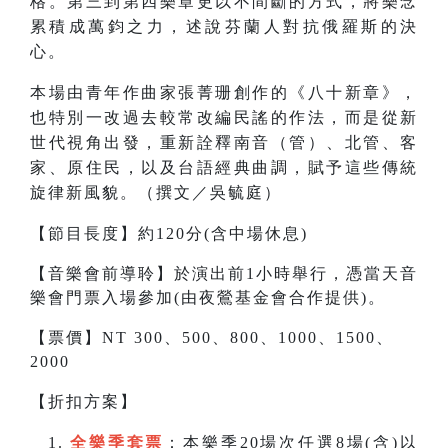
格。第三到第四樂章更以不間斷的方式，將樂念
累積成萬鈞之力，述說芬蘭人對抗俄羅斯的決
心。
本場由青年作曲家張菁珊創作的《八十新章》，
也特別一改過去較常改編民謠的作法，而是從新
世代視角出發，重新詮釋南音（管）、北管、客
家、原住民，以及台語經典曲調，賦予這些傳統
旋律新風貌。（撰文／吳毓庭）
【節目長度】約120分(含中場休息)
【音樂會前導聆】於演出前1小時舉行，憑當天音
樂會門票入場參加(由夜鶯基金會合作提供)。
【票價】NT 300、500、800、1000、1500、
2000
【折扣方案】
全樂季套票
：本樂季20場次任選8場(含)以