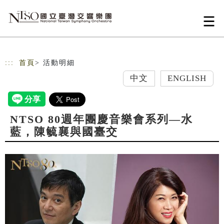
跳到主要內容
網站導覽
:::
首頁
> 活動明細
中文
ENGLISH
NTSO 80週年團慶音樂會系列—水
藍，陳毓襄與國臺交