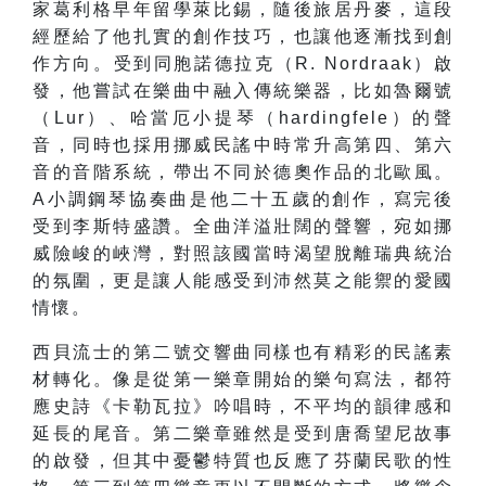
家葛利格早年留學萊比錫，隨後旅居丹麥，這段
經歷給了他扎實的創作技巧，也讓他逐漸找到創
作方向。受到同胞諾德拉克（R. Nordraak）啟
發，他嘗試在樂曲中融入傳統樂器，比如魯爾號
（Lur）、哈當厄小提琴（hardingfele）的聲
音，同時也採用挪威民謠中時常升高第四、第六
音的音階系統，帶出不同於德奧作品的北歐風。
A小調鋼琴協奏曲是他二十五歲的創作，寫完後
受到李斯特盛讚。全曲洋溢壯闊的聲響，宛如挪
威險峻的峽灣，對照該國當時渴望脫離瑞典統治
的氛圍，更是讓人能感受到沛然莫之能禦的愛國
情懷。
西貝流士的第二號交響曲同樣也有精彩的民謠素
材轉化。像是從第一樂章開始的樂句寫法，都符
應史詩《卡勒瓦拉》吟唱時，不平均的韻律感和
延長的尾音。第二樂章雖然是受到唐喬望尼故事
的啟發，但其中憂鬱特質也反應了芬蘭民歌的性