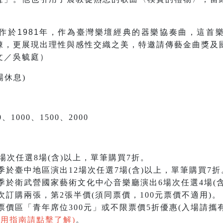
作於1981年，作為臺灣樂壇經典的器樂協奏曲，這首
陳，更展現出理性與感性交織之美，特邀請傳藝金曲獎及
文／吳毓庭）
場休息)
。
、1000、1500、2000
場次任選8場(含)以上，單筆購買7折。
季於臺中地區演出12場次任選7場(含)以上，單筆購買7折
季於衛武營國家藝術文化中心音樂廳演出6場次任選4場(含
訂購兩張，第2張半價(須同票價，100元票價不適用)。
價區「青年席位300元」或不限票價5折優惠(入場請攜
使用指南請點擊了解)
。