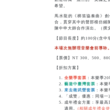
希望。
馬水龍的《梆笛協奏曲》創
合，貫穿其中的聲部模仿鋪
陳中申大師合作演出。（撰
【節目長度】約100分(含中
本場次無辦理音樂會前導聆
【票價】NT 300、500、800
【折扣方案】
全樂季套票
：本樂季20
藝遊中臺灣套票
：本樂
來去衛武營套票
：本樂
「成雙」優惠：同場一次
成年禮金方案：享最高票
適用。
(相關成年禮金