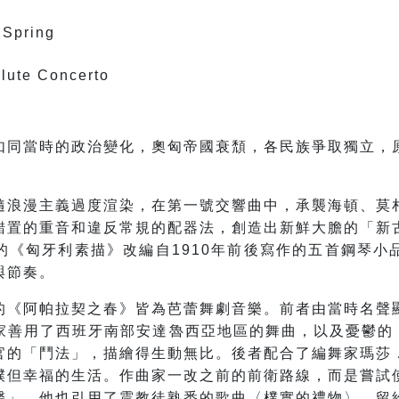
 Spring
lute Concerto
如同當時的政治變化，奧匈帝國衰頹，各民族爭取獨立，
隨浪漫主義過度渲染，在第一號交響曲中，承襲海頓、莫
錯置的重音和違反常規的配器法，創造出新鮮大膽的「新
的《匈牙利素描》改編自1910年前後寫作的五首鋼琴小
與節奏。
的《阿帕拉契之春》皆為芭蕾舞劇音樂。前者由當時名聲
善用了西班牙南部安達魯西亞地區的舞曲，以及憂鬱的「深歌」
官的「鬥法」，描繪得生動無比。後者配合了編舞家瑪莎
樸但幸福的生活。作曲家一改之前的前衛路線，而是嘗試
聲」。他也引用了震教徒熟悉的歌曲〈樸實的禮物〉，留