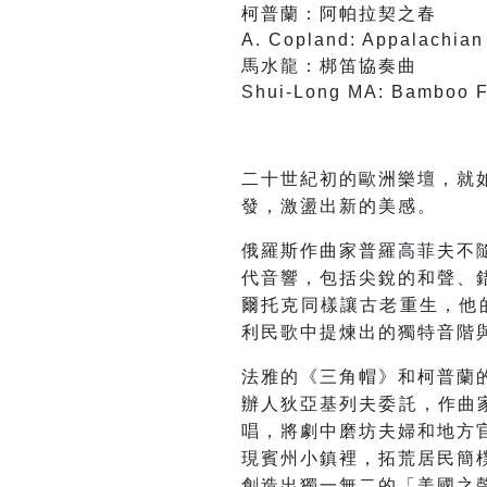
柯普蘭：阿帕拉契之春
A. Copland: Appalachian
馬水龍：梆笛協奏曲
Shui-Long MA: Bamboo F
二十世紀初的歐洲樂壇，就
發，激盪出新的美感。
俄羅斯作曲家普羅高菲夫不
代音響，包括尖銳的和聲、
爾托克同樣讓古老重生，他
利民歌中提煉出的獨特音階
法雅的《三角帽》和柯普蘭
辦人狄亞基列夫委託，作曲家
唱，將劇中磨坊夫婦和地方
現賓州小鎮裡，拓荒居民簡
創造出獨一無二的「美國之