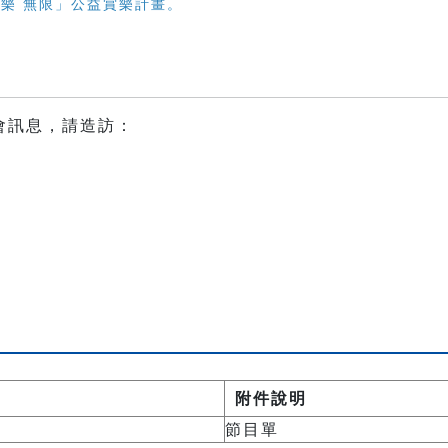
愛‧樂 無限」公益賞樂計畫。
會訊息，請造訪：
附件說明
節目單