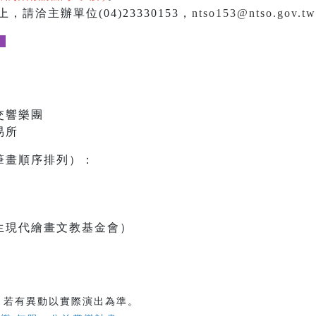
，請洽主辦單位(04)23330153，
ntso153@ntso.gov.tw
。
交響樂團
易所
筆畫順序排列）：
生現代繪畫文教基金會）
，若有異動以實際演出為準。