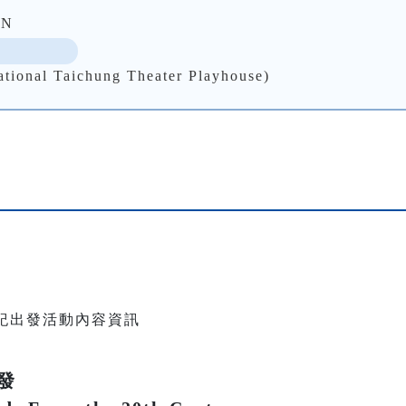
EN
 Taichung Theater Playhouse)
發